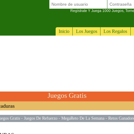
Regístrate Y Juega 1000 Juegos, Torn
Inicio
Los Juegos
Los Regalos
Juegos Gratis
caduras
uegos Gratis
-
Juegos De Refuerzo
-
MegaReto De La Semana
-
Retos Ganador