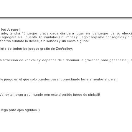
 los Juegos!
rado, tendrá 15 juegos gratis cada día para jugar en los juegos de su elecci
 agregará a su cuenta. Acumúlalos sin límites y luego canjéalos por regalos y di
fectivo cuando lo desee, sin sorteos y sin costo alguno!
ista de todos los juegos gratis de ZooValley:
eva atracción de ZooValley: depende de ti dominar la gravedad para ganar este 
te juego en el que sólo puedes pasar conectando los elementos entre sí!
lley te llevan a su mundo con este divertido juego de pinball!
 juego para ojos agudos :)