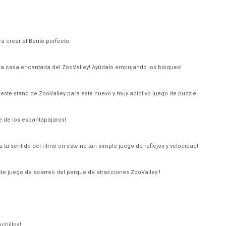
ra crear el Bento perfecto.
na casa encantada del ZooValley! Ayúdalo empujando los bloques!
 este stand de ZooValley para este nuevo y muy adictivo juego de puzzle!
 de los espantapájaros!
tu sentido del ritmo en este no tan simple juego de reflejos y velocidad!
este juego de acarreo del parque de atracciones ZooValley !
chillos!