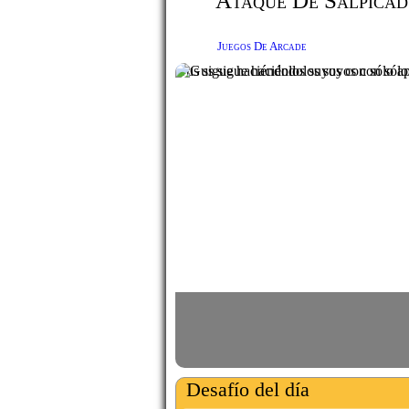
Ataque De Salpica
Juegos De Arcade
Gus sigue haciéndolos suyos con sólo ap
Desafío del día