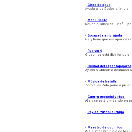
-
Circo de agua
Ayuda a los Dodos a limpiar
-
Menú Bento
Reúne el sushi del Chef Li pa
-
Escapada embrujada
Gary tiene que escapar de u
-
Fuerza 4
Gideon se está divirtiendo en
-
Ciudad del Espantapájaros
Ayuda a Gideon a deshacerse
-
Música de batalla
ZooValley Polo pone a prueba 
-
Guerra espacial virtual
¡Gary se está divirtiendo en 
-
Rey del fútbol burbuja
-
Maestro de cuchillos
¡Sé el maestro ninja de los cu