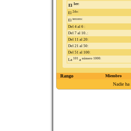
1er:
El
2do:
El
tercero:
El
Del 4 al 6 :
Del 7 al 10..:
Del 11 al 20:
Del 21 al 50:
Del 51 al 100:
101
número 1000:
La
a
Rango
Miembro
Nadie ha 