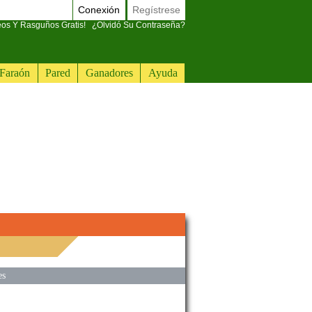
Conexión
Regístrese
eos Y Rasguños Gratis!
¿Olvidó Su Contraseña?
Faraón
Pared
Ganadores
Ayuda
es