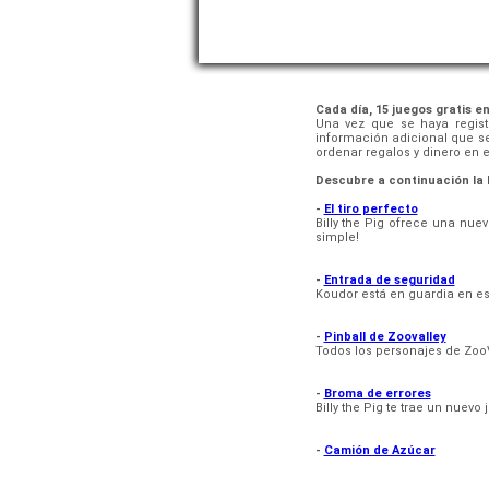
Cada día, 15 juegos gratis en
Una vez que se haya regist
información adicional que se
ordenar regalos y dinero en e
Descubre a continuación la l
-
El tiro perfecto
Billy the Pig ofrece una nu
simple!
-
Entrada de seguridad
Koudor está en guardia en es
-
Pinball de Zoovalley
Todos los personajes de ZooVa
-
Broma de errores
Billy the Pig te trae un nuevo
-
Camión de Azúcar