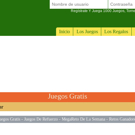
Regístrate Y Juega 1000 Juegos, Torn
Inicio
Los Juegos
Los Regalos
Juegos Gratis
ar
uegos Gratis
-
Juegos De Refuerzo
-
MegaReto De La Semana
-
Retos Ganador