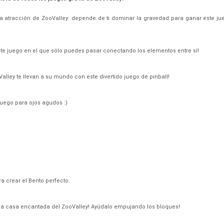
eva atracción de ZooValley: depende de ti dominar la gravedad para ganar este 
te juego en el que sólo puedes pasar conectando los elementos entre sí!
lley te llevan a su mundo con este divertido juego de pinball!
 juego para ojos agudos :)
ra crear el Bento perfecto.
na casa encantada del ZooValley! Ayúdalo empujando los bloques!