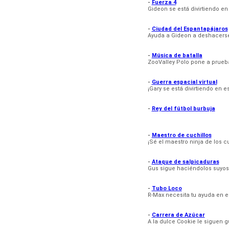
-
Fuerza 4
Gideon se está divirtiendo en
-
Ciudad del Espantapájaros
Ayuda a Gideon a deshacerse
-
Música de batalla
ZooValley Polo pone a prueba 
-
Guerra espacial virtual
¡Gary se está divirtiendo en 
-
Rey del fútbol burbuja
-
Maestro de cuchillos
¡Sé el maestro ninja de los cu
-
Ataque de salpicaduras
Gus sigue haciéndolos suyos
-
Tubo Loco
R-Max necesita tu ayuda en e
-
Carrera de Azúcar
A la dulce Cookie le siguen 