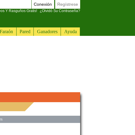
Conexión
Regístrese
eos Y Rasguños Gratis!
¿Olvidó Su Contraseña?
Faraón
Pared
Ganadores
Ayuda
es