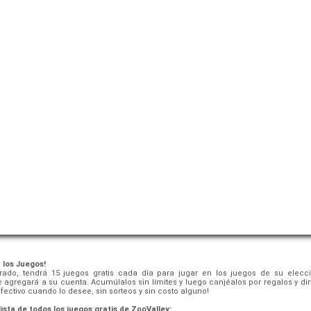
 los Juegos!
rado, tendrá 15 juegos gratis cada día para jugar en los juegos de su elecci
 agregará a su cuenta. Acumúlalos sin límites y luego canjéalos por regalos y di
fectivo cuando lo desee, sin sorteos y sin costo alguno!
ista de todos los juegos gratis de ZooValley: