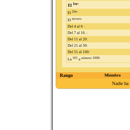
1er:
El
2do:
El
tercero:
El
Del 4 al 6 :
Del 7 al 10..:
Del 11 al 20:
Del 21 al 50:
Del 51 al 100:
101
número 1000:
La
a
Rango
Miembro
Nadie ha 