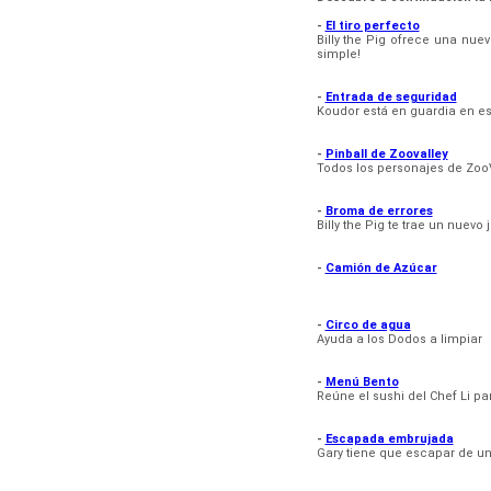
-
El tiro perfecto
Billy the Pig ofrece una nu
simple!
-
Entrada de seguridad
Koudor está en guardia en es
-
Pinball de Zoovalley
Todos los personajes de ZooVa
-
Broma de errores
Billy the Pig te trae un nuevo
-
Camión de Azúcar
-
Circo de agua
Ayuda a los Dodos a limpiar
-
Menú Bento
Reúne el sushi del Chef Li pa
-
Escapada embrujada
Gary tiene que escapar de u