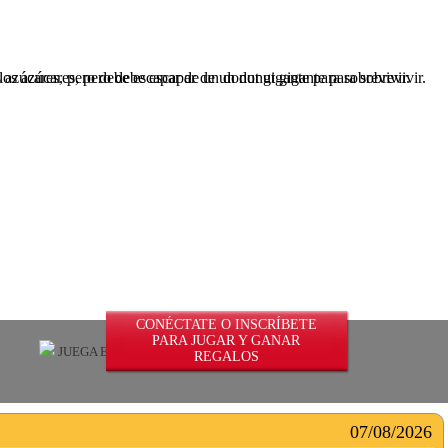
 azúcares, pero debe escapar de un donut gigante para sobrevivir.
CONÉCTATE O INSCRÍBETE
PARA JUGAR Y GANAR
JUEGA EN ILIMITADO
REGALOS
07/08/2026