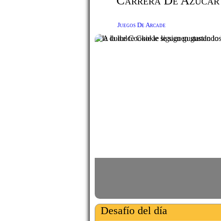
Carrera De Azúcar
Juegos De Arcade
A la dulce Cookie le siguen gustando los
Desafío del día