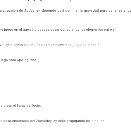
eva atracción de ZooValley: depende de ti dominar la gravedad para ganar este 
te juego en el que sólo puedes pasar conectando los elementos entre sí!
lley te llevan a su mundo con este divertido juego de pinball!
 juego para ojos agudos :)
ra crear el Bento perfecto.
na casa encantada del ZooValley! Ayúdalo empujando los bloques!