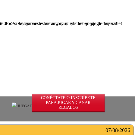
 de ZooValley para este nuevo y muy adictivo juego de puzzle!
CONÉCTATE O INSCRÍBETE
PARA JUGAR Y GANAR
JUEGA EN ILIMITADO
REGALOS
07/08/2026