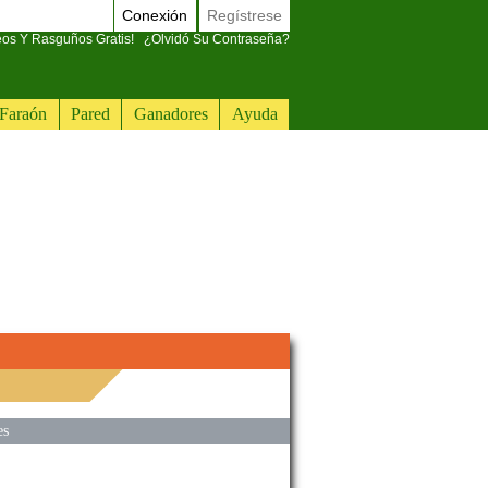
Conexión
Regístrese
eos Y Rasguños Gratis!
¿Olvidó Su Contraseña?
Faraón
Pared
Ganadores
Ayuda
es