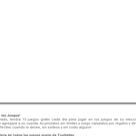
 los Juegos!
rado, tendrá 15 juegos gratis cada día para jugar en los juegos de su elecci
 agregará a su cuenta. Acumúlalos sin límites y luego canjéalos por regalos y di
fectivo cuando lo desee, sin sorteos y sin costo alguno!
ista de todos los juegos gratis de ZooValley: