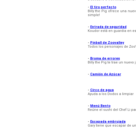
-
El tiro perfecto
Billy the Pig ofrece una nu
simple!
-
Entrada de seguridad
Koudor está en guardia en es
-
Pinball de Zoovalley
Todos los personajes de ZooVa
-
Broma de errores
Billy the Pig te trae un nuevo
-
Camión de Azúcar
-
Circo de agua
Ayuda a los Dodos a limpiar
-
Menú Bento
Reúne el sushi del Chef Li pa
-
Escapada embrujada
Gary tiene que escapar de u