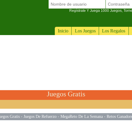
Regístrate Y Juega 1000 Juegos, Torn
Inicio
Los Juegos
Los Regalos
Juegos Gratis
uegos Gratis
-
Juegos De Refuerzo
-
MegaReto De La Semana
-
Retos Ganador