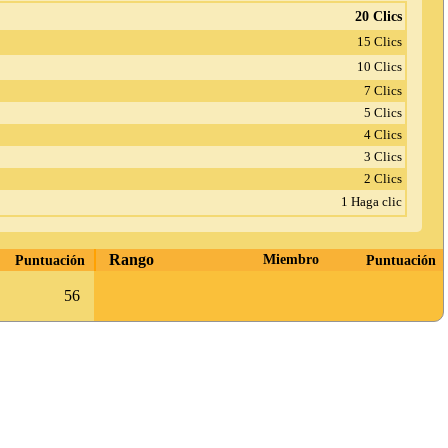
20 Clics
15 Clics
10 Clics
7 Clics
5 Clics
4 Clics
3 Clics
2 Clics
1 Haga clic
Rango
Puntuación
Miembro
Puntuación
56