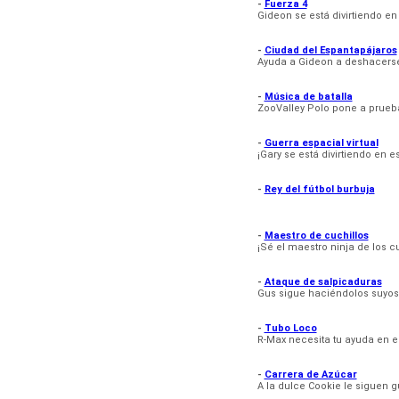
-
Fuerza 4
Gideon se está divirtiendo en
-
Ciudad del Espantapájaros
Ayuda a Gideon a deshacerse
-
Música de batalla
ZooValley Polo pone a prueba 
-
Guerra espacial virtual
¡Gary se está divirtiendo en 
-
Rey del fútbol burbuja
-
Maestro de cuchillos
¡Sé el maestro ninja de los cu
-
Ataque de salpicaduras
Gus sigue haciéndolos suyos
-
Tubo Loco
R-Max necesita tu ayuda en e
-
Carrera de Azúcar
A la dulce Cookie le siguen 