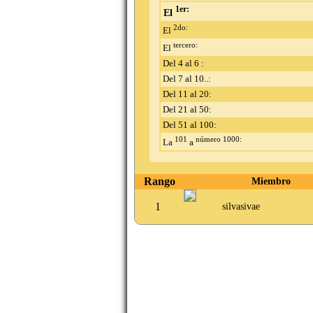
1er:
El
2do:
El
tercero:
El
Del 4 al 6 :
Del 7 al 10..:
Del 11 al 20:
Del 21 al 50:
Del 51 al 100:
101
número 1000:
La
a
Rango
Miembro
1
silvasivae