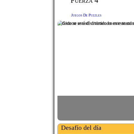
Fuerza 4
Juegos De Puzzles
Gideon se está divirtiendo en este stand
Desafío del día