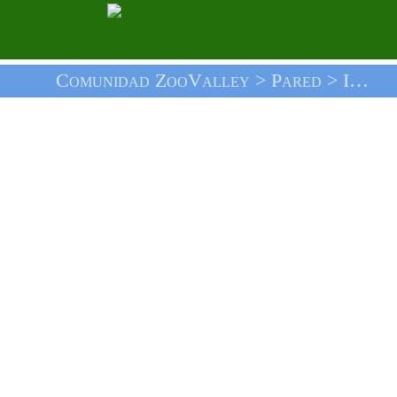
Comunidad ZooValley >
Pared
> Inicio