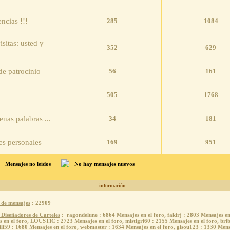
ncias !!!
285
1084
isitas: usted y
352
629
de patrocinio
56
161
505
1768
enas palabras ...
34
181
es personales
169
951
Mensajes no leídos
No hay mensajes nuevos
información
de mensajes
: 22909
 Diseñadores de Carteles
:
ragondelune
: 6864 Mensajes en el foro,
fakirj
: 2803 Mensajes en
 en el foro,
LOUSTIC
: 2723 Mensajes en el foro,
mistigri60
: 2155 Mensajes en el foro,
bri
ili59
: 1680 Mensajes en el foro,
webmaster
: 1634 Mensajes en el foro,
gisou123
: 1330 Mensa