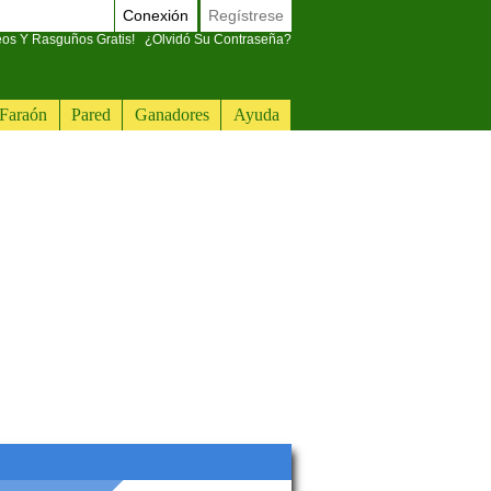
Conexión
Regístrese
eos Y Rasguños Gratis!
¿Olvidó Su Contraseña?
Faraón
Pared
Ganadores
Ayuda