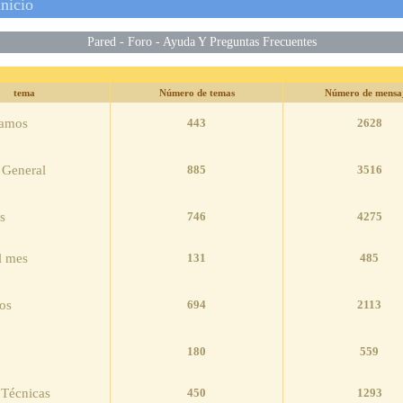
nicio
Pared
-
Foro
-
Ayuda Y Preguntas Frecuentes
Número de temas
Número de mensa
mamos
443
2628
 General
885
3516
s
746
4275
l mes
131
485
os
694
2113
180
559
 Técnicas
450
1293