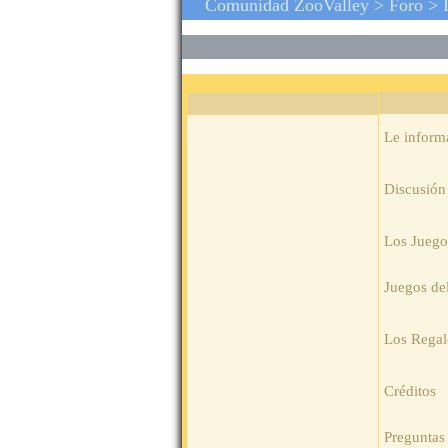
Comunidad ZooValley >
Foro
> I
Le infor
Discusión
Los Juego
Juegos de
Los Regal
Créditos
Preguntas