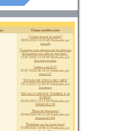
jes
Última modificación
"¿Cómo borrar el caché?"
30/05/2026 14:19:48
Publicado por
pacouli
"Consejos para algunos de los defectos
del hombre que sabe lo que hace."
11/07/2026 13:10:49
Publicado por
ilovesmysweden
"enlace capri123"
07/07/2026 08:19:35
Publicado por
gisou123
"FICHAS DE JUEGO DEL MES"
23/12/2023 21:09:45
Publicado por
3couleurs
"REGALO CHEQUE TOMBOLA 50
EUROS"
05/02/2023 13:15:09
Publicado por
MARGOULIN
"Bono de descuento"
02/04/2026 06:31:28
Publicado por
chamarck1444
"Problème sur la coupe buzz"
07/08/2026 14:00:22
Publicado por