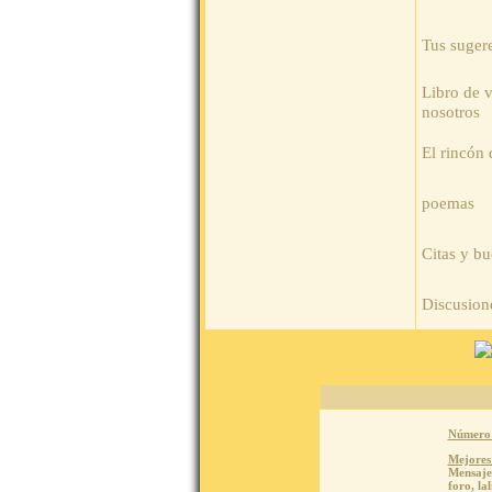
Tus sugere
Libro de v
nosotros
El rincón 
poemas
Citas y bu
Discusion
Número 
Mejores
Mensajes
foro,
lal