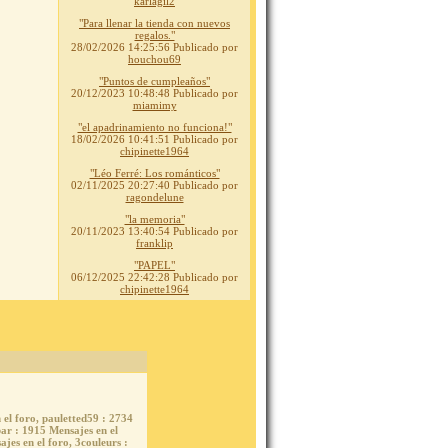
karlagil2
"Para llenar la tienda con nuevos
regalos."
28/02/2026 14:25:56
Publicado por
houchou69
"Puntos de cumpleaños"
20/12/2023 10:48:48
Publicado por
miamimy
"el apadrinamiento no funciona!"
18/02/2026 10:41:51
Publicado por
chipinette1964
"Léo Ferré: Los románticos"
02/11/2025 20:27:40
Publicado por
ragondelune
"la memoria"
20/11/2023 13:40:54
Publicado por
franklip
"PAPEL"
06/12/2025 22:42:28
Publicado por
chipinette1964
 el foro,
pauletted59
: 2734
bar
: 1915 Mensajes en el
jes en el foro,
3couleurs
: