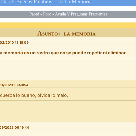
Citas Y Buenas Palabras ...
>
La Memoria
Pared
-
Foro
-
Ayuda Y Preguntas Frecuentes
Asunto: la memoria
02/2010 13:18:09
a memoria es un rastro que no se puede repetir ni eliminar
11/2023 13:40:54
cuerda lo bueno, olvida lo malo.
09/2023 09:19:44