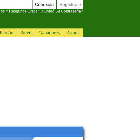
Conexión
Regístrese
eos Y Rasguños Gratis!
¿Olvidó Su Contraseña?
Faraón
Pared
Ganadores
Ayuda