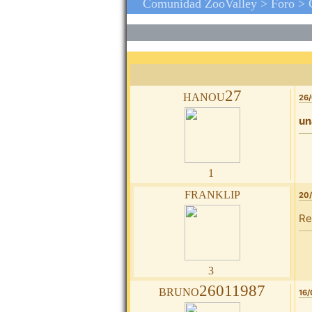
Comunidad ZooValley >
Foro
>
hanou27
26/
un
1
franklip
20/
Re
3
bruno26011987
16/