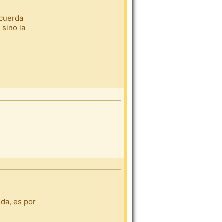
ecuerda
 sino la
ida, es por