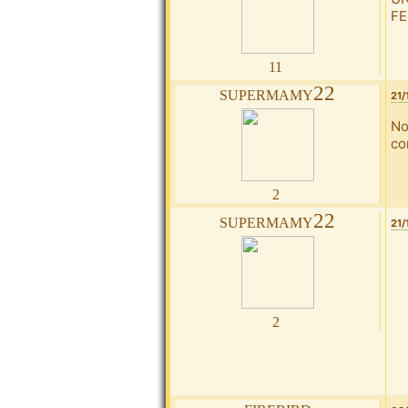
FE
11
supermamy22
21/
No
co
2
supermamy22
21/
2