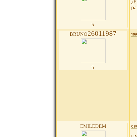
¿E
pa
5
bruno26011987
16/
5
emiledem
08/
UN