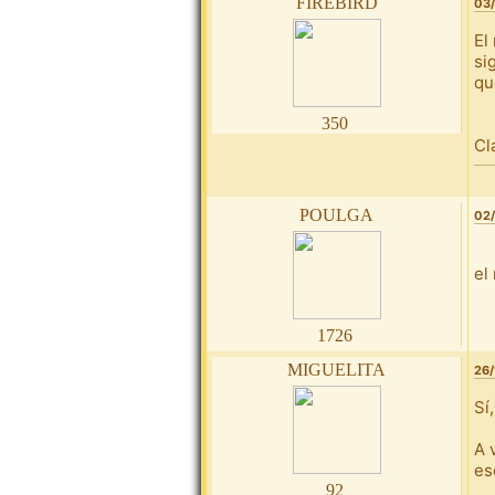
firebird
03/
El
si
qu
350
Cl
poulga
02/
el
1726
miguelita
26/
Sí
A 
es
92