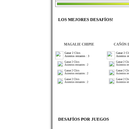
LOS MEJORES DESAFÍOS!
MAGALIE CHIPIE
CAÑÓN 
Ganar 2 Clics
Ganar 2 Cl
Asientos restantes : 3
Asientos re
Ganar 2 Clics
Ganar 2 Cli
Asientos restantes : 2
Asientos res
Ganar 2 Clics
Ganar 2 Cli
Asientos restantes : 2
Asientos res
Ganar 2 Clics
Ganar 2 Cli
Asientos restantes : 2
Asientos res
DESAFÍOS POR JUEGOS