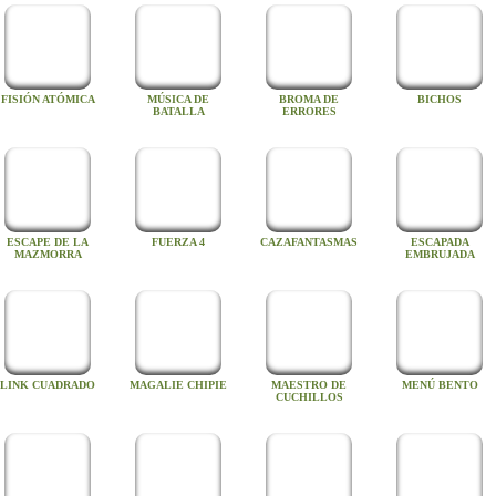
FISIÓN ATÓMICA
MÚSICA DE
BROMA DE
BICHOS
BATALLA
ERRORES
ESCAPE DE LA
FUERZA 4
CAZAFANTASMAS
ESCAPADA
MAZMORRA
EMBRUJADA
LINK CUADRADO
MAGALIE CHIPIE
MAESTRO DE
MENÚ BENTO
CUCHILLOS