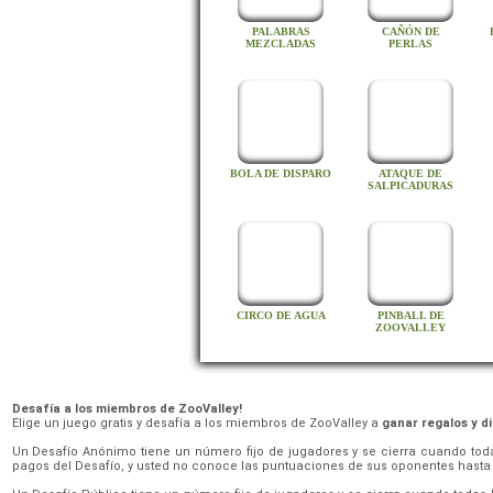
PALABRAS
CAÑÓN DE
MEZCLADAS
PERLAS
BOLA DE DISPARO
ATAQUE DE
SALPICADURAS
CIRCO DE AGUA
PINBALL DE
ZOOVALLEY
Desafía a los miembros de ZooValley!
Elige un juego gratis y desafía a los miembros de ZooValley a
ganar regalos y d
Un Desafío Anónimo tiene un número fijo de jugadores y se cierra cuando tod
pagos del Desafío, y usted no conoce las puntuaciones de sus oponentes hasta