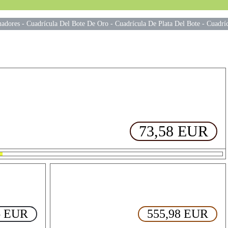
adores
-
Cuadrícula Del Bote De Oro
-
Cuadrícula De Plata Del Bote
-
Cuadrí
73,58 EUR
6 EUR
555,98 EUR