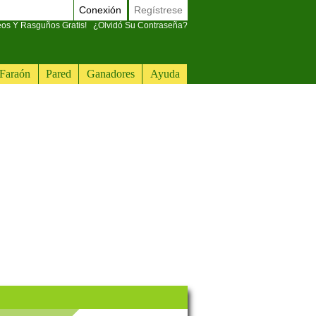
Conexión
Regístrese
eos Y Rasguños Gratis!
¿Olvidó Su Contraseña?
Faraón
Pared
Ganadores
Ayuda