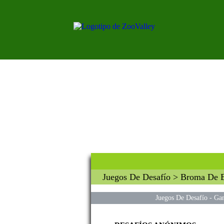
Juegos De Desafío
> Broma De E
Juegos De Desafío
-
Gan