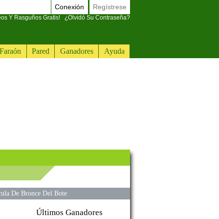
Conexión
Regístrese
eos Y Rasguños Gratis!
¿Olvidó Su Contraseña?
Faraón
Pared
Ganadores
Ayuda
cula De Bronce Del Bote
Últimos Ganadores