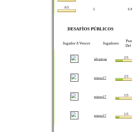
0/5
5
6 P
DESAFÍOS PÚBLICOS
Pun
Jugador A Vencer
Jugadores
Del
2/5
silvasivae
2/5
toinou17
1/5
toinou17
1/5
toinou17