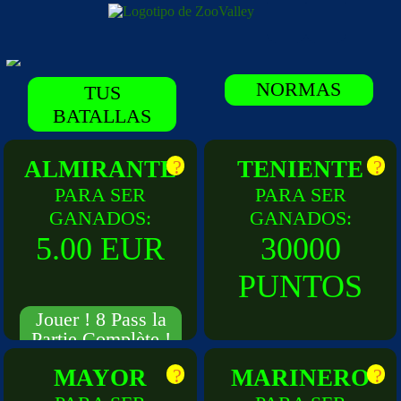
NORMAS
TUS
BATALLAS
ALMIRANTE
?
TENIENTE
?
PARA SER
PARA SER
GANADOS:
GANADOS:
5.00 EUR
30000
PUNTOS
Jouer ! 8 Pass la
Partie Complète !
Jouer ! 2 Pass la
MAYOR
?
MARINERO
?
Partie Complète !