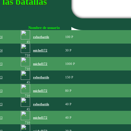
las batallas
Nombre de usuario
24
robotbattle
100
45
24
michel172
30
710
23
michel172
1000
710
23
robotbattle
150
45
23
michel172
80
710
23
robotbattle
40
45
23
michel172
40
710