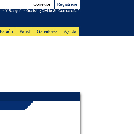
Conexión
Regístrese
eos Y Rasguños Gratis!
¿Olvidó Su Contraseña?
Faraón
Pared
Ganadores
Ayuda