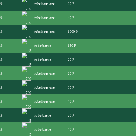
20
rebellious-one
20
790
20
rebellious-one
40
790
19
rebellious-one
1000
790
19
robotbattle
150
45
19
robotbattle
20
45
19
rebellious-one
20
790
19
rebellious-one
80
790
19
rebellious-one
40
790
19
robotbattle
20
45
19
robotbattle
40
45