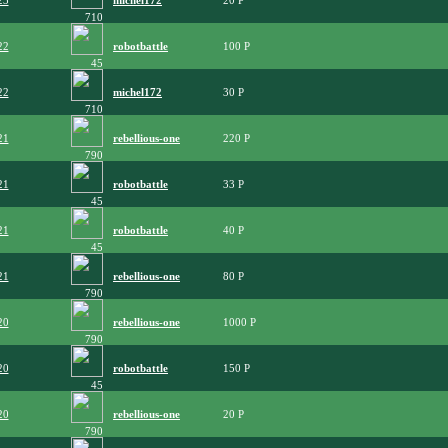
23
michel172
20
710
22
robotbattle
100
45
22
michel172
30
710
21
rebellious-one
220
790
21
robotbattle
33
45
21
robotbattle
40
45
21
rebellious-one
80
790
20
rebellious-one
1000
790
20
robotbattle
150
45
20
rebellious-one
20
790