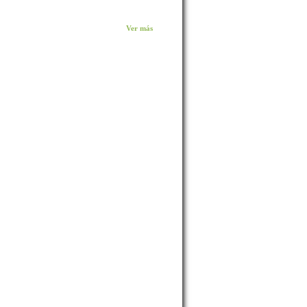
Ver más