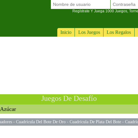
Regístrate Y Juega 1000 Juegos, Torn
Inicio
Los Juegos
Los Regalos
Juegos De Desafío
Azúcar
adores
-
Cuadrícula Del Bote De Oro
-
Cuadrícula De Plata Del Bote
-
Cuadrí