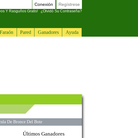
Conexión
Regístrese
eos Y Rasguños Gratis!
¿Olvidó Su Contraseña?
Faraón
Pared
Ganadores
Ayuda
cula De Bronce Del Bote
Últimos Ganadores