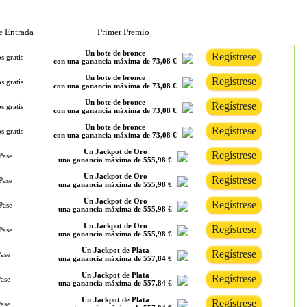
e Entrada
Primer Premio
Un bote de bronce
s gratis
con una ganancia máxima de 73,08 €
Un bote de bronce
s gratis
con una ganancia máxima de 73,08 €
Un bote de bronce
s gratis
con una ganancia máxima de 73,08 €
Un bote de bronce
s gratis
con una ganancia máxima de 73,08 €
Un Jackpot de Oro
Pase
una ganancia máxima de 555,98 €
Un Jackpot de Oro
Pase
una ganancia máxima de 555,98 €
Un Jackpot de Oro
Pase
una ganancia máxima de 555,98 €
Un Jackpot de Oro
Pase
una ganancia máxima de 555,98 €
Un Jackpot de Plata
ase
una ganancia máxima de 557,84 €
Un Jackpot de Plata
ase
una ganancia máxima de 557,84 €
Un Jackpot de Plata
ase