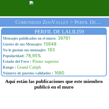
Comunidad ZooValley > Perfil De Lalili59 > Inicio
PERFIL DE LALILI59
39761
Mensajes publicados en el muro:
15648
Gustos de sus Mensajes:
193
No le gustan sus mensajes:
78,95%
Popularidad:
Póster superior
Estado del Foro :
Grand Caliph
Rango :
1680
Número de puestos validados :
Aquí están las publicaciones que este miembro
publicó en el muro