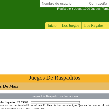
Regístrate Y Juega 1000 Juegos, Torn
Inicio
Los Juegos
Los Regalos
Juegos De Raspaditos
s De Maiz
Juegos De Raspaditos
-
Ganadores
adas Jugadas :
23
/
3000
vía No Se Ha Ganado El Botín! Está En Una De Las Entradas Que Quedan Por Rascar. El Bo
ue Encontrar Es: 50,00 € - 1.000,00 €