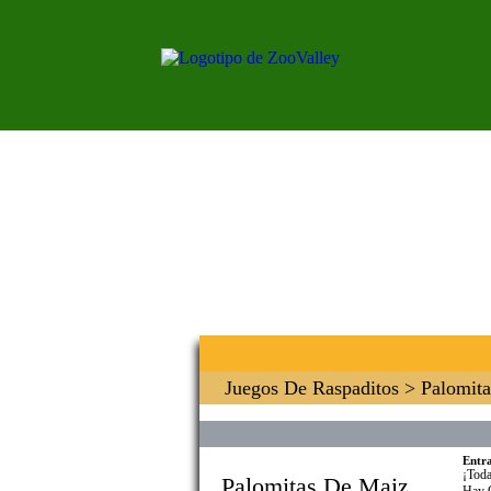
Juegos De Raspaditos
> Palomita
Entr
¡Toda
Palomitas De Maiz
Hay Q