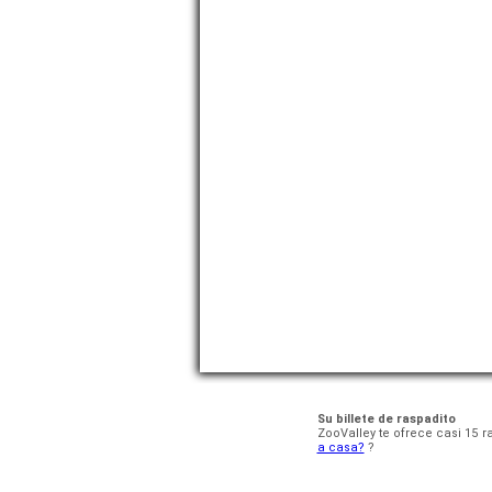
Su billete de raspadito
ZooValley te ofrece casi 15 r
a casa?
?