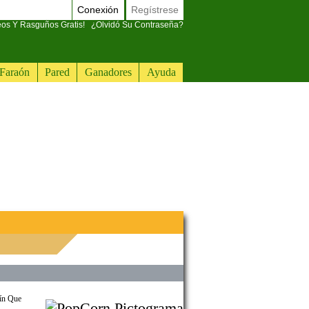
Conexión
Regístrese
eos Y Rasguños Gratis!
¿Olvidó Su Contraseña?
Faraón
Pared
Ganadores
Ayuda
tín Que