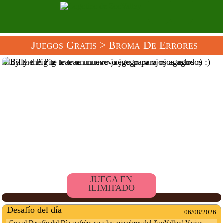
Juegos Gratis
> Broma De Errores
Billy the Pig te trae un nuevo juego para ojos agudos :)
JUEGA EN
ILIMITADO
Desafío del día
06/08/2026
Con el Desafío del Día, enfréntate a los miembros del ZooValley! Varios