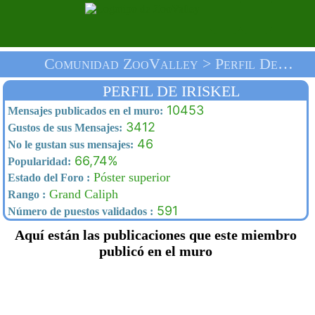
Comunidad ZooValley > Perfil De Iriskel > Inicio
PERFIL DE IRISKEL
10453
Mensajes publicados en el muro:
3412
Gustos de sus Mensajes:
46
No le gustan sus mensajes:
66,74%
Popularidad:
Póster superior
Estado del Foro :
Grand Caliph
Rango :
591
Número de puestos validados :
Aquí están las publicaciones que este miembro
publicó en el muro