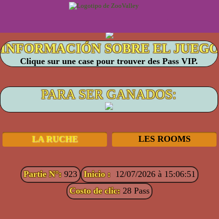
Clique sur une case pour trouver des Pass VIP.
PARA SER GANADOS:
LA RUCHE
LES ROOMS
Partie N°:
923
Inicio :
12/07/2026 à 15:06:51
Costo de clic:
28 Pass