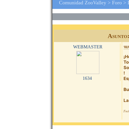
Comunidad ZooValley >
Foro
>
Asunto:
webmaster
18/
¡H
To
So
!
1634
Es
Bu
La
Fec