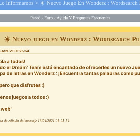
Le Informamos
>
☀️ Nuevo Juego En Wonderz : Wordsearch 
Pared
-
Foro
-
Ayuda Y Preguntas Frecuentes
 ☀️ Nuevo juego en Wonderz : Wordsearch Pu
04/2021 01:25:54
ola a todos!
do el Dream' Team está encantado de ofrecerles un nuevo Jue
pa de letras en Wonderz : ¡Encuentra tantas palabras como p
pero que disfrutes :)
enos juegos a todos :)
 web'
ha de edición del mensaje
18/04/2021 01:25:54