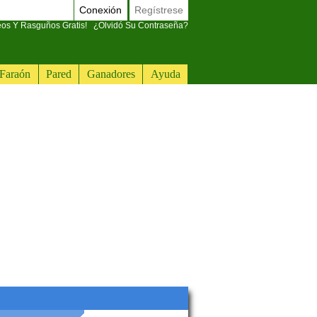
Conexión
Regístrese
eos Y Rasguños Gratis!
¿Olvidó Su Contraseña?
Faraón
Pared
Ganadores
Ayuda