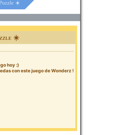
Puzzle ☀️
zzle ☀️
go hoy :)
uedas con este juego de Wonderz !