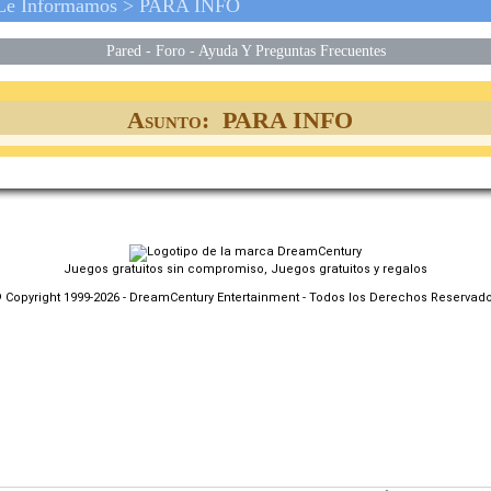
Le Informamos
>
PARA INFO
Pared
-
Foro
-
Ayuda Y Preguntas Frecuentes
Asunto: PARA INFO
Juegos gratuitos sin compromiso, Juegos gratuitos y regalos
 Copyright 1999-2026 - DreamCentury Entertainment - Todos los Derechos Reservad