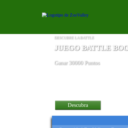
DESCUBRE LA BATTLE
JUEGO BATTLE BO
Ganar 30000 Puntos
una PC para juegos HP Vic
Descubra