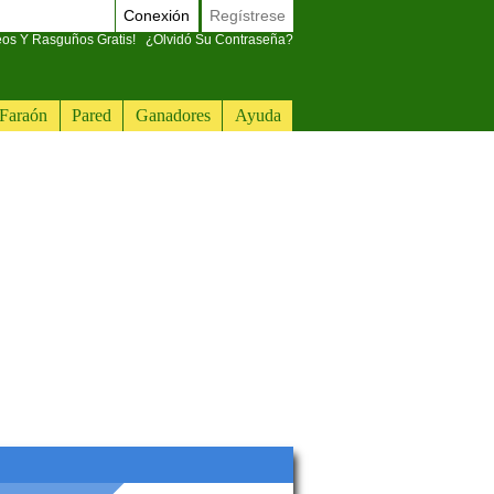
Conexión
Regístrese
eos Y Rasguños Gratis!
¿Olvidó Su Contraseña?
Faraón
Pared
Ganadores
Ayuda