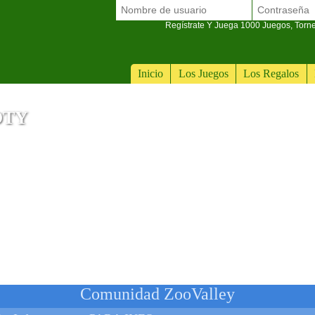
Regístrate Y Juega 1000 Juegos, Torn
Inicio
Los Juegos
Los Regalos
OTY
tus de 15,6"
Comunidad ZooValley