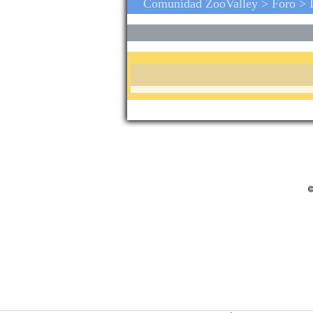
Comunidad ZooValley >
Foro
>
©