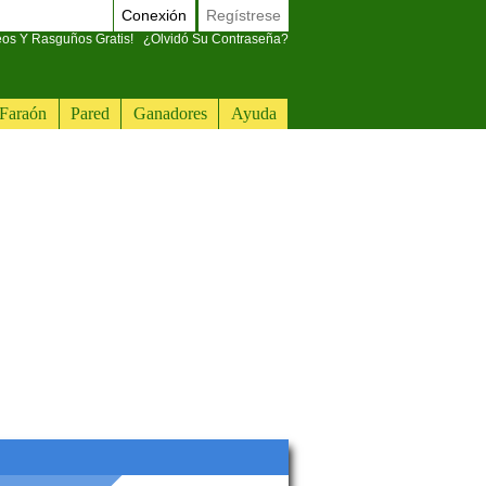
Conexión
Regístrese
eos Y Rasguños Gratis!
¿Olvidó Su Contraseña?
Faraón
Pared
Ganadores
Ayuda