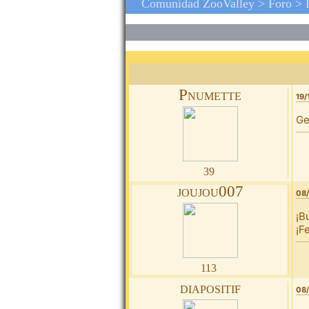
Comunidad ZooValley >
Foro
>
Pnumette
19/
Ge
39
joujou007
08/
¡B
¡F
113
diapositif
08/