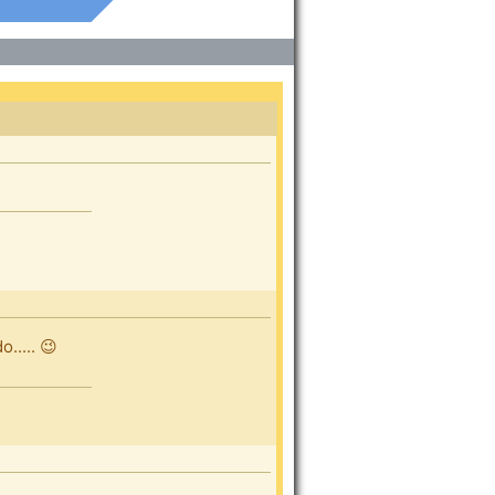
..... 😉