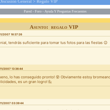
Discusión General
>
Regalo VIP
Pared
-
Foro
-
Ayuda Y Preguntas Frecuentes
Asunto: regalo VIP
11/2007 16:37:26
nial, tendrás suficiente para tomar tus fotos para las fiestas 😉
11/2007 13:36:44
ueno, lo has conseguido pronto! 😵 Obviamente estoy bromeando
elicidades, es un gran logro! 🙋
11/2007 03:39:44