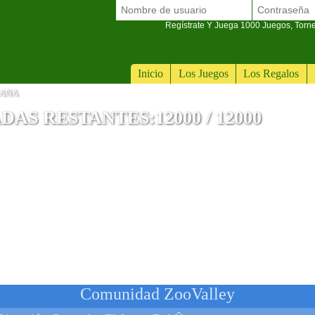
Regístrate Y Juega 1000 Juegos, Torn
Inicio
Los Juegos
Los Regalos
GANA
S RESTANTES:12000 / 12000
Comunidad ZooValley