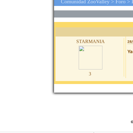
Comunidad ZooValley >
Foro
>
starmania
28/
Ya
3
©