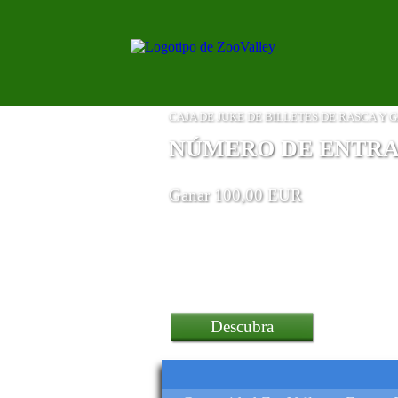
CAJA DE JUKE DE BILLETES DE RASCA Y 
NÚMERO DE ENTRADA
Ganar 100,00 EUR
una barra arcade mvsx
Descubra