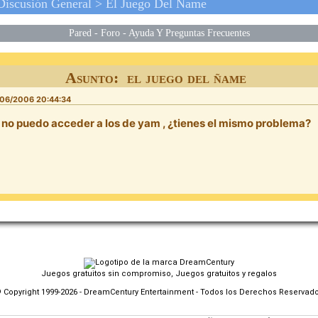
Discusión General
>
El Juego Del Ñame
Pared
-
Foro
-
Ayuda Y Preguntas Frecuentes
Asunto: el juego del ñame
06/2006 20:44:34
 no puedo acceder a los de yam , ¿tienes el mismo problema?
Juegos gratuitos sin compromiso, Juegos gratuitos y regalos
 Copyright 1999-2026 - DreamCentury Entertainment - Todos los Derechos Reservad