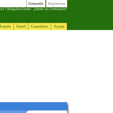
Conexión
Regístrese
eos Y Rasguños Gratis!
¿Olvidó Su Contraseña?
Faraón
Pared
Ganadores
Ayuda