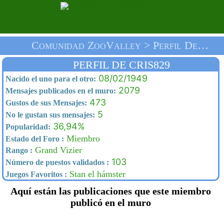
Comunidad ZooValley > Perfil De Cris829 > Inicio
PERFIL DE CRIS829
08/02/1949
Nacido el uno para el otro:
2079
Mensajes publicados en el muro:
473
Gustos de sus Mensajes:
5
No le gustan sus mensajes:
36,94%
Popularidad:
Miembro
Estado del Foro :
Grand Vizier
Rango :
103
Número de puestos validados :
Stan el hámster
Juegos Favoritos :
Aquí están las publicaciones que este miembro
publicó en el muro