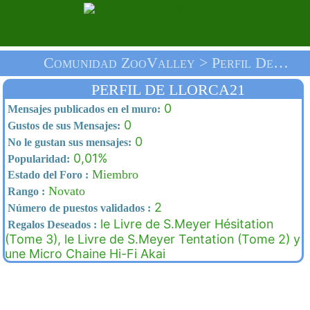
Comunidad ZooValley > Perfil De Llorca21 > Inicio
PERFIL DE LLORCA21
0
Mensajes publicados en el muro:
0
Gustos de sus Mensajes:
0
No le gustan sus mensajes:
0,01%
Popularidad:
Miembro
Estado del Foro :
Novato
Rango :
2
Número de puestos validados :
le Livre de S.Meyer Hésitation
Regalos Deseados :
(Tome 3), le Livre de S.Meyer Tentation (Tome 2) y
une Micro Chaine Hi-Fi Akai