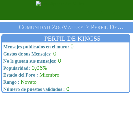
Comunidad ZooValley > Perfil De King55 > Inicio
PERFIL DE KING55
0
Mensajes publicados en el muro:
0
Gustos de sus Mensajes:
0
No le gustan sus mensajes:
0,06%
Popularidad:
Miembro
Estado del Foro :
Novato
Rango :
0
Número de puestos validados :