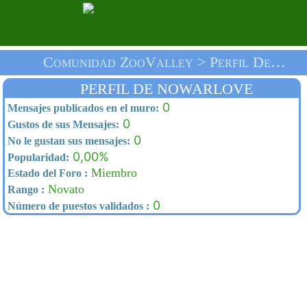
Comunidad ZooValley > Perfil De Nowarlove > Inicio
PERFIL DE NOWARLOVE
0
Mensajes publicados en el muro:
0
Gustos de sus Mensajes:
0
No le gustan sus mensajes:
0,00%
Popularidad:
Miembro
Estado del Foro :
Novato
Rango :
0
Número de puestos validados :