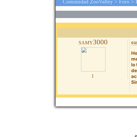
Comunidad ZooValley >
Foro
>
samy3000
03/
Ho
me
lo
de
1
ac
Si
©