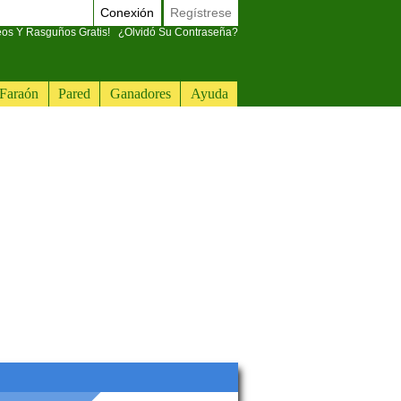
Conexión
Regístrese
eos Y Rasguños Gratis!
¿Olvidó Su Contraseña?
Faraón
Pared
Ganadores
Ayuda