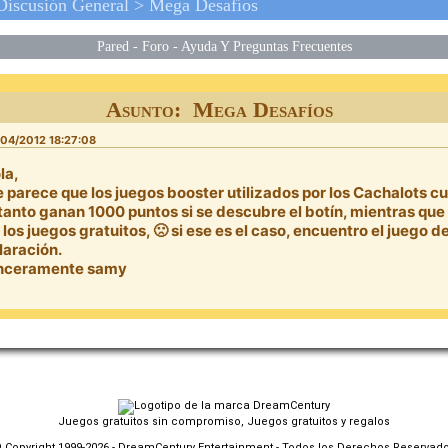
Discusión General
>
Mega Desafíos
Pared
-
Foro
-
Ayuda Y Preguntas Frecuentes
Asunto: Mega Desafíos
04/2012 18:27:08
la,
 parece que los juegos booster utilizados por los Cachalots c
 tanto ganan 1000 puntos si se descubre el botín, mientras que
 los juegos gratuitos, 🙁 si ese es el caso, encuentro el juego d
laración.
nceramente samy
Juegos gratuitos sin compromiso, Juegos gratuitos y regalos
 Copyright 1999-2026 - DreamCentury Entertainment - Todos los Derechos Reservad