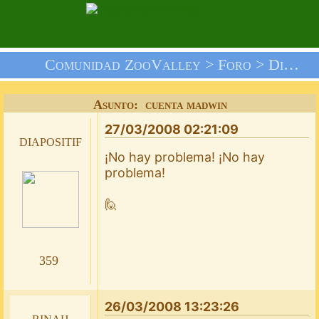
Comunidad ZooValley >
Foro
>
Discusión General
Asunto: cuenta madwin
27/03/2008 02:21:09
diapositif
¡No hay problema! ¡No hay
problema!
🙋
359
26/03/2008 13:23:26
rinah