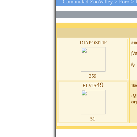
Comunidad ZooValley >
Foro
>
diapositif
21/
¡V
🙋
359
elvis49
18/
:M
ag
51