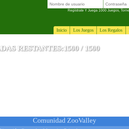
Regístrate Y Juega 1000 Juegos, Torn
Inicio
Los Juegos
Los Regalos
S RESTANTES:1500 / 1500
Comunidad ZooValley