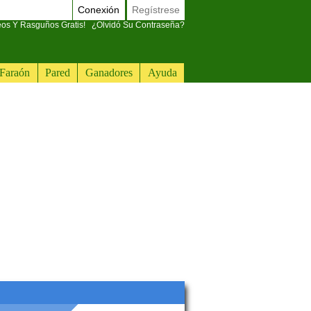
Conexión
Regístrese
eos Y Rasguños Gratis!
¿Olvidó Su Contraseña?
Faraón
Pared
Ganadores
Ayuda