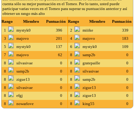
cuenta sólo su mejor puntuación en el Torneo. Por lo tanto, usted puede
participar varias veces en el Torneo para superar su puntuación anterior y así
obtener un rango más alto
Rango
Miembro
Puntuación
Rango
Miembro
Puntuación
1
mystyk0
396
2
miiike
339
3
majovo
201
4
majovo
183
5
mystyk0
137
6
mystyk0
109
7
majovo
62
8
samp2b
0
8
silvasivae
0
8
gratepaille
0
8
samp2b
0
8
silvasivae
0
8
zigue13
0
8
samp2b
0
8
silvasivae
0
8
zigue13
0
8
efgj
0
8
zigue13
0
8
nowarlove
0
8
king55
0