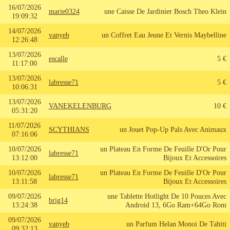
16/07/2026
marie0324
une Caisse De Jardinier Bosch Theo Klein
19:09:32
14/07/2026
vanyeb
un Coffret Eau Jeune Et Vernis Maybelline
12:26:48
13/07/2026
escalle
5 €
11:17:00
13/07/2026
labresse71
5 €
10:06:31
13/07/2026
VANEKELENBURG
10 €
05:31:20
11/07/2026
SCYTHIANS
un Jouet Pop-Up Pals Avec Animaux
07:16:06
10/07/2026
un Plateau En Forme De Feuille D'Or Pour
labresse71
13:12:00
Bijoux Et Accessoires
10/07/2026
un Plateau En Forme De Feuille D'Or Pour
labresse71
13:11:58
Bijoux Et Accessoires
09/07/2026
une Tablette Hotlight De 10 Pouces Avec
brig14
13:24:38
Android 13, 6Go Ram+64Go Rom
09/07/2026
vanyeb
un Parfum Helan Monoi De Tahiti
09:32:13