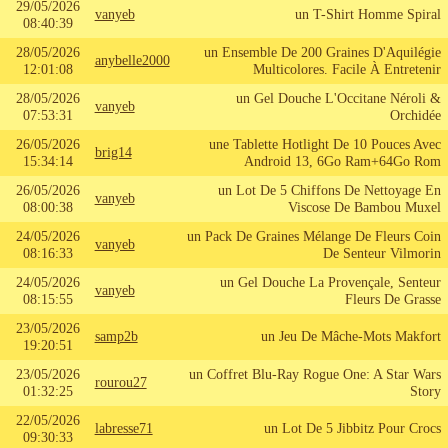
29/05/2026
vanyeb
un T-Shirt Homme Spiral
08:40:39
28/05/2026
un Ensemble De 200 Graines D'Aquilégie
anybelle2000
12:01:08
Multicolores. Facile À Entretenir
28/05/2026
un Gel Douche L'Occitane Néroli &
vanyeb
07:53:31
Orchidée
26/05/2026
une Tablette Hotlight De 10 Pouces Avec
brig14
15:34:14
Android 13, 6Go Ram+64Go Rom
26/05/2026
un Lot De 5 Chiffons De Nettoyage En
vanyeb
08:00:38
Viscose De Bambou Muxel
24/05/2026
un Pack De Graines Mélange De Fleurs Coin
vanyeb
08:16:33
De Senteur Vilmorin
24/05/2026
un Gel Douche La Provençale, Senteur
vanyeb
08:15:55
Fleurs De Grasse
23/05/2026
samp2b
un Jeu De Mâche-Mots Makfort
19:20:51
23/05/2026
un Coffret Blu-Ray Rogue One: A Star Wars
rourou27
01:32:25
Story
22/05/2026
labresse71
un Lot De 5 Jibbitz Pour Crocs
09:30:33