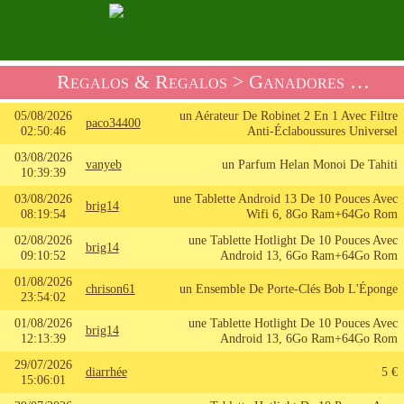
Regalos & Regalos
> Ganadores De La Tienda De Regalos
05/08/2026
un Aérateur De Robinet 2 En 1 Avec Filtre
paco34400
02:50:46
Anti-Éclaboussures Universel
03/08/2026
vanyeb
un Parfum Helan Monoi De Tahiti
10:39:39
03/08/2026
une Tablette Android 13 De 10 Pouces Avec
brig14
08:19:54
Wifi 6, 8Go Ram+64Go Rom
02/08/2026
une Tablette Hotlight De 10 Pouces Avec
brig14
09:10:52
Android 13, 6Go Ram+64Go Rom
01/08/2026
chrison61
un Ensemble De Porte-Clés Bob L'Éponge
23:54:02
01/08/2026
une Tablette Hotlight De 10 Pouces Avec
brig14
12:13:39
Android 13, 6Go Ram+64Go Rom
29/07/2026
diarrhée
5 €
15:06:01