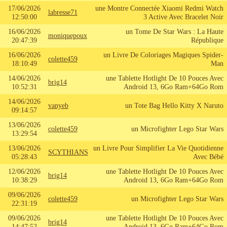
17/06/2026
une Montre Connectée Xiaomi Redmi Watch
labresse71
12:50:00
3 Active Avec Bracelet Noir
16/06/2026
un Tome De Star Wars : La Haute
moniquepoux
20:47:39
République
16/06/2026
un Livre De Coloriages Magiques Spider-
colette459
18:10:49
Man
14/06/2026
une Tablette Hotlight De 10 Pouces Avec
brig14
10:52:31
Android 13, 6Go Ram+64Go Rom
14/06/2026
vanyeb
un Tote Bag Hello Kitty X Naruto
09:14:57
13/06/2026
colette459
un Microfighter Lego Star Wars
13:29:54
13/06/2026
un Livre Pour Simplifier La Vie Quotidienne
SCYTHIANS
05:28:43
Avec Bébé
12/06/2026
une Tablette Hotlight De 10 Pouces Avec
brig14
10:38:29
Android 13, 6Go Ram+64Go Rom
09/06/2026
colette459
un Microfighter Lego Star Wars
22:31:19
09/06/2026
une Tablette Hotlight De 10 Pouces Avec
brig14
14:47:52
Android 13, 6Go Ram+64Go Rom