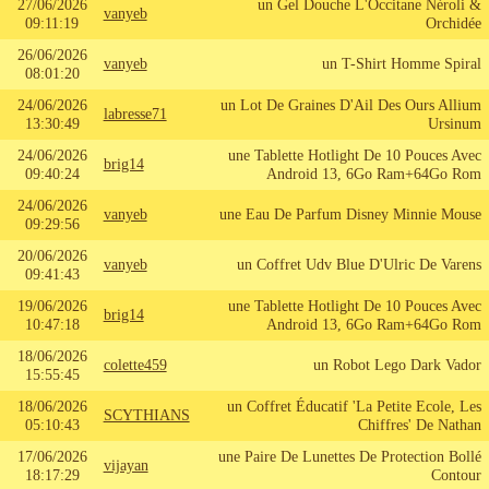
27/06/2026
un Gel Douche L'Occitane Néroli &
vanyeb
09:11:19
Orchidée
26/06/2026
vanyeb
un T-Shirt Homme Spiral
08:01:20
24/06/2026
un Lot De Graines D'Ail Des Ours Allium
labresse71
13:30:49
Ursinum
24/06/2026
une Tablette Hotlight De 10 Pouces Avec
brig14
09:40:24
Android 13, 6Go Ram+64Go Rom
24/06/2026
vanyeb
une Eau De Parfum Disney Minnie Mouse
09:29:56
20/06/2026
vanyeb
un Coffret Udv Blue D'Ulric De Varens
09:41:43
19/06/2026
une Tablette Hotlight De 10 Pouces Avec
brig14
10:47:18
Android 13, 6Go Ram+64Go Rom
18/06/2026
colette459
un Robot Lego Dark Vador
15:55:45
18/06/2026
un Coffret Éducatif 'La Petite Ecole, Les
SCYTHIANS
05:10:43
Chiffres' De Nathan
17/06/2026
une Paire De Lunettes De Protection Bollé
vijayan
18:17:29
Contour