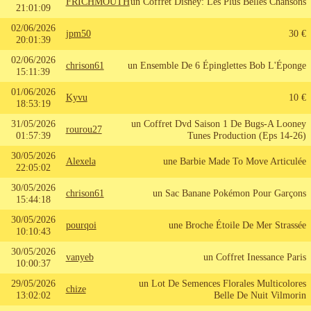
FRICHMOUTH
un Coffret Disney: Les Plus Belles Chansons
21:01:09
02/06/2026
jpm50
30 €
20:01:39
02/06/2026
chrison61
un Ensemble De 6 Épinglettes Bob L'Éponge
15:11:39
01/06/2026
Kyvu
10 €
18:53:19
31/05/2026
un Coffret Dvd Saison 1 De Bugs-A Looney
rourou27
01:57:39
Tunes Production (Eps 14-26)
30/05/2026
Alexela
une Barbie Made To Move Articulée
22:05:02
30/05/2026
chrison61
un Sac Banane Pokémon Pour Garçons
15:44:18
30/05/2026
pourqoi
une Broche Étoile De Mer Strassée
10:10:43
30/05/2026
vanyeb
un Coffret Inessance Paris
10:00:37
29/05/2026
un Lot De Semences Florales Multicolores
chize
13:02:02
Belle De Nuit Vilmorin