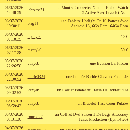
06/07/2026
une Montre Connectée Xiaomi Redmi Watch
labresse71
14:48:39
3 Active Avec Bracelet Noir
06/07/2026
une Tablette Hotlight De 10 Pouces Avec
brig14
10:00:11
Android 13, 6Go Ram+64Go Rom
06/07/2026
mystyk0
10 €
07:18:35
06/07/2026
mystyk0
50 €
07:17:28
05/07/2026
vanyeb
une Évasion En Flacon
22:26:50
05/07/2026
marie0324
une Poupée Barbie Cheveux Fantaisie
22:00:52
05/07/2026
vanyeb
un Collier Pendentif Trèfle De Routefuture
09:02:53
05/07/2026
vanyeb
un Bracelet Tissé Cœur Pulabo
08:59:42
05/07/2026
un Coffret Dvd Saison 1 De Bugs-A Looney
rourou27
01:31:30
Tunes Production (Eps 14-26)
04/07/2026