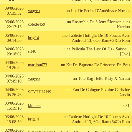
09/06/2026
vanyeb
un Lot De Perles D'Améthyste Nbeads
07:35:52
06/06/2026
un Ensemble De 3 Jeux Électroniques
colette459
22:13:13
Kateluo
06/06/2026
une Tablette Hotlight De 10 Pouces Avec
brig14
09:14:36
Android 13, 6Go Ram+64Go Rom
04/06/2026
una Película The Last Of Us - Saison 1
stf46
20:18:02
[Dvd]
04/06/2026
marilou673
un Kit De Baguette De Princesse En Bois
19:26:52
04/06/2026
vanyeb
un Tote Bag Hello Kitty X Naruto
07:49:10
04/06/2026
une Eau De Cologne Pivoine Christine
SCYTHIANS
05:26:46
Darvin
03/06/2026
kimo53
30 €
15:19:16
03/06/2026
une Tablette Hotlight De 10 Pouces Avec
brig14
15:08:59
Android 13, 6Go Ram+64Go Rom
02/06/2026