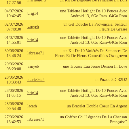
marilou673
un Kit De Baguette De Princesse En Bois
17:27:56
04/07/2026
une Tablette Hotlight De 10 Pouces Avec
brig14
10:42:45
Android 13, 6Go Ram+64Go Rom
02/07/2026
un Gel Douche La Provençale, Senteur
vanyeb
07:48:30
Fleurs De Grasse
01/07/2026
une Tablette Hotlight De 10 Pouces Avec
brig14
14:55:01
Android 13, 6Go Ram+64Go Rom
30/06/2026
un Kit De 10 Variétés De Semences De
labresse71
13:46:24
Fleurs Et De Fleurs Comestibles Owngrown
29/06/2026
vanyeb
une Trousse Eau Jeune Demon In Love
08:20:08
28/06/2026
marie0324
un Puzzle 3D R2D2
19:33:43
28/06/2026
une Tablette Hotlight De 10 Pouces Avec
brig14
11:03:16
Android 13, 6Go Ram+64Go Rom
28/06/2026
lacath
un Bracelet Double Coeur En Argent
00:54:48
27/06/2026
un Coffret Cd "Légendes De La Chanson
labresse71
13:42:53
Française"