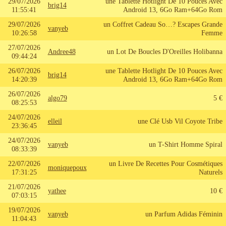
29/07/2026
une Tablette Hotlight De 10 Pouces Avec
brig14
11:55:41
Android 13, 6Go Ram+64Go Rom
29/07/2026
un Coffret Cadeau So…? Escapes Grande
vanyeb
10:26:58
Femme
27/07/2026
Andree48
un Lot De Boucles D'Oreilles Holibanna
09:44:24
26/07/2026
une Tablette Hotlight De 10 Pouces Avec
brig14
14:20:39
Android 13, 6Go Ram+64Go Rom
26/07/2026
algo79
5 €
08:25:53
24/07/2026
elleil
une Clé Usb Vil Coyote Tribe
23:36:45
24/07/2026
vanyeb
un T-Shirt Homme Spiral
08:33:39
22/07/2026
un Livre De Recettes Pour Cosmétiques
moniquepoux
17:31:25
Naturels
21/07/2026
yathee
10 €
07:03:15
19/07/2026
vanyeb
un Parfum Adidas Féminin
11:04:43