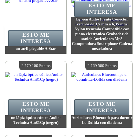
ESTO ME
INTERESA
Ugreen Audio Flauta Conector
estéreo de 3,5 mm a 6,35 mm
Nylon trenzado Compatible con
piano electrónico Grabador de
ESTO ME
sonido Auriculares Mp3
INTERESA
Computadora Smartphone Cadena
un atril plegable A-Star
mezcladora
Valor:
3 132 500 Puntos
Valor:
3 082 800 Puntos
Cantidad disponible:
4
Cantidad disponible:
4
2.779.100 Puntos
2.769.500 Puntos
ESTO ME
ESTO ME
INTERESA
INTERESA
un lápiz óptico cónico Audio-
Auriculares Bluetooth para dormir
Technica Atn81Cp (negro)
Lc-Dolida con diadema
Valor:
2 779 100 Puntos
Valor:
2 769 500 Puntos
Cantidad disponible:
4
Cantidad disponible:
4