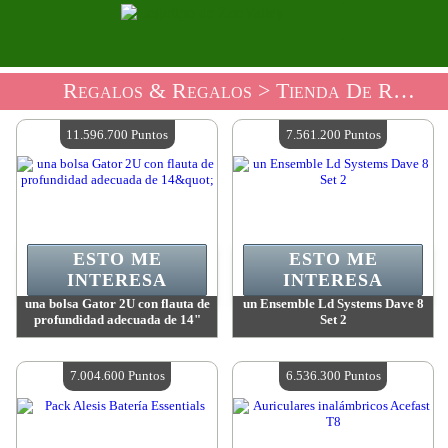
Regalos & Regalos
> Tienda De Regalos Accesorios De Música
11.596.700 Puntos
7.561.200 Puntos
ESTO ME
ESTO ME
INTERESA
INTERESA
una bolsa Gator 2U con flauta de
un Ensemble Ld Systems Dave 8
profundidad adecuada de 14"
Set 2
Valor:
11 596 700 Puntos
Valor:
7 561 200 Puntos
Cantidad disponible:
4
Cantidad disponible:
4
7.004.600 Puntos
6.536.300 Puntos