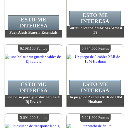
ESTO ME
ESTO ME
INTERESA
INTERESA
Auriculares inalámbricos Acefast
Pack Alesis Batería Essentials
T8
Valor:
7 004 600 Puntos
Valor:
6 536 300 Puntos
Cantidad disponible:
4
Cantidad disponible:
4
6.198.100 Puntos
5.774.500 Puntos
ESTO ME
ESTO ME
INTERESA
INTERESA
una bolsa para guardar cables de
Un juego de 2 cables XLR de 10M
Dj Ibvivic
Huaham
Valor:
6 198 100 Puntos
Valor:
5 774 500 Puntos
Cantidad disponible:
4
Cantidad disponible:
4
5.691.200 Puntos
5.691.200 Puntos