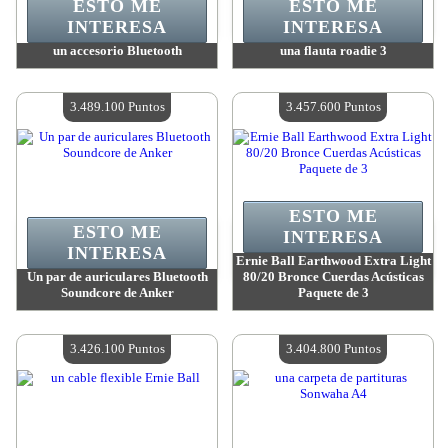
ESTO ME
ESTO ME
INTERESA
INTERESA
un accesorio Bluetooth
una flauta roadie 3
Valor:
3 701 000 Puntos
Valor:
3 490 100 Puntos
Cantidad disponible:
4
Cantidad disponible:
4
3.489.100 Puntos
3.457.600 Puntos
ESTO ME
ESTO ME
INTERESA
INTERESA
Ernie Ball Earthwood Extra Light
Un par de auriculares Bluetooth
80/20 Bronce Cuerdas Acústicas
Soundcore de Anker
Paquete de 3
Valor:
3 489 100 Puntos
Valor:
3 457 600 Puntos
Cantidad disponible:
4
Cantidad disponible:
4
3.426.100 Puntos
3.404.800 Puntos