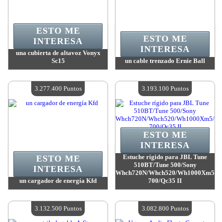
ESTO ME
ESTO ME
INTERESA
INTERESA
una cubierta de altavoz Vonyx
Sc15
un cable trenzado Ernie Ball
Valor:
3 316 400 Puntos
Valor:
3 301 200 Puntos
Cantidad disponible:
4
Cantidad disponible:
4
3.277.400 Puntos
3.193.100 Puntos
ESTO ME
INTERESA
Estuche rígido para JBL Tune
ESTO ME
510BT/Tune 500/Sony
INTERESA
Whch720N/Whch520/Wh1000Xm5/W
un cargador de energía Kfd
700/Qc35 II
Valor:
3 277 400 Puntos
Valor:
3 193 100 Puntos
Cantidad disponible:
4
Cantidad disponible:
4
3.132.500 Puntos
3.082.800 Puntos