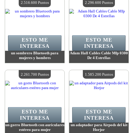
2.516.600 Puntos
2.296.600 Puntos
ESTO ME
ESTO ME
INTERESA
INTERESA
un sombrero Bluetooth para
Adam Hall Cables Cable Mfp 0300
mujeres y hombres
De 4 Estrellas
Valor:
2 516 600 Puntos
Valor:
2 296 600 Puntos
Cantidad disponible:
4
Cantidad disponible:
4
2.261.700 Puntos
1.585.200 Puntos
ESTO ME
ESTO ME
INTERESA
INTERESA
un gorro Bluetooth con auriculares
un adaptador para Airpods del kit
estéreo para mujer
Horjor