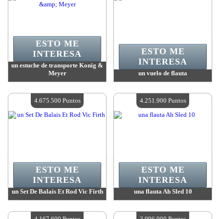
ESTO ME
ESTO ME
INTERESA
INTERESA
un estuche de transporte Konig &
Meyer
un vuelo de flauta
Valor:
5 691 200 Puntos
Valor:
5 691 200 Puntos
Cantidad disponible:
4
Cantidad disponible:
4
4.675.500 Puntos
4.251.900 Puntos
ESTO ME
ESTO ME
INTERESA
INTERESA
un Set De Balais Et Rod Vic Firth
una flauta Ah Sled 10
Valor:
4 675 500 Puntos
Valor:
4 251 900 Puntos
Cantidad disponible:
4
Cantidad disponible:
4
4.167.600 Puntos
3.996.900 Puntos