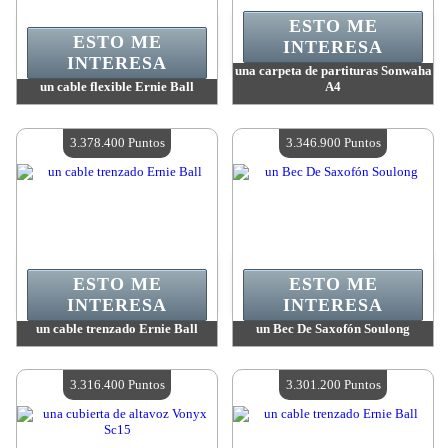
ESTO ME
ESTO ME
INTERESA
INTERESA
una carpeta de partituras Sonwaha
un cable flexible Ernie Ball
A4
Valor:
3 426 100 Puntos
Valor:
3 404 800 Puntos
Cantidad disponible:
4
Cantidad disponible:
4
3.378.400 Puntos
3.346.900 Puntos
ESTO ME
ESTO ME
INTERESA
INTERESA
un cable trenzado Ernie Ball
un Bec De Saxofón Soulong
Valor:
3 378 400 Puntos
Valor:
3 346 900 Puntos
Cantidad disponible:
4
Cantidad disponible:
4
3.316.400 Puntos
3.301.200 Puntos