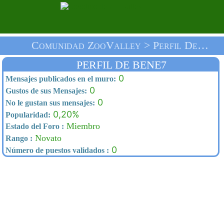
Comunidad ZooValley > Perfil De Bene7 > Inicio
PERFIL DE BENE7
0
Mensajes publicados en el muro:
0
Gustos de sus Mensajes:
0
No le gustan sus mensajes:
0,20%
Popularidad:
Miembro
Estado del Foro :
Novato
Rango :
0
Número de puestos validados :