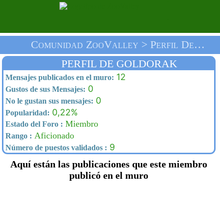
Comunidad ZooValley > Perfil De Goldorak > Inicio
PERFIL DE GOLDORAK
12
Mensajes publicados en el muro:
0
Gustos de sus Mensajes:
0
No le gustan sus mensajes:
0,22%
Popularidad:
Miembro
Estado del Foro :
Aficionado
Rango :
9
Número de puestos validados :
Aquí están las publicaciones que este miembro
publicó en el muro