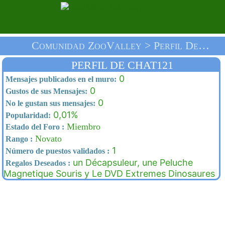
Comunidad ZooValley > Perfil De Chat121 > Inicio
PERFIL DE CHAT121
0
Mensajes publicados en el muro:
0
Gustos de sus Mensajes:
0
No le gustan sus mensajes:
0,01%
Popularidad:
Miembro
Estado del Foro :
Novato
Rango :
1
Número de puestos validados :
un Décapsuleur, une Peluche
Regalos Deseados :
Magnetique Souris y Le DVD Extremes Dinosaures