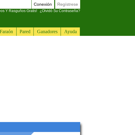
Conexión
Regístrese
eos Y Rasguños Gratis!
¿Olvidó Su Contraseña?
Faraón
Pared
Ganadores
Ayuda