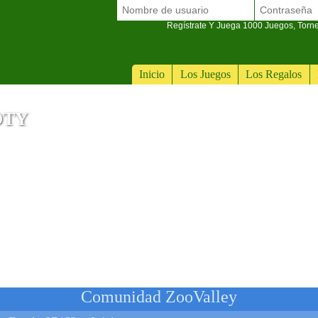
Regístrate Y Juega 1000 Juegos, Torn
Inicio
Los Juegos
Los Regalos
OTY
oto E13
Comunidad ZooValley