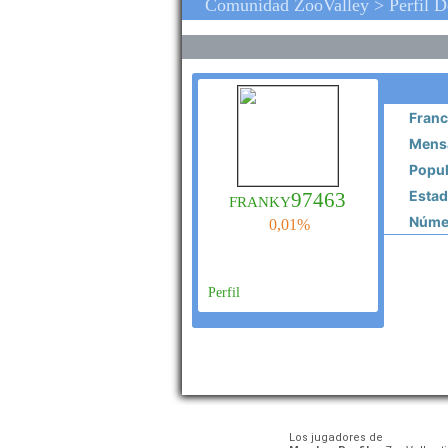
Comunidad ZooValley > Perfil D
Franc
Mensa
Popul
Estado
franky97463
Númer
0,01%
Perfil
Los jugadores de