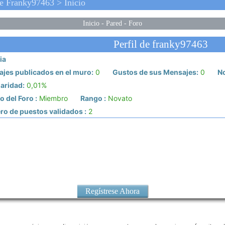
e Franky97463 > Inicio
Inicio
-
Pared
-
Foro
Perfil de franky97463
ia
jes publicados en el muro:
0
Gustos de sus Mensajes:
0
No
aridad:
0,01%
 del Foro :
Miembro
Rango :
Novato
o de puestos validados :
2
Regístrese Ahora