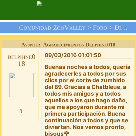
Comunidad ZooValley >
Foro
>
Discusión General
Asunto: Agradecimientos Delphine018
09/03/2016 01:01:50
delphine0
18
Buenas noches a todos, quería
agradecerles a todos por sus
clics por el corte de zumbido
del 89. Gracias a Chatbleue, a
todos mis amigos y a todos
aquellos a los que hago daño,
que me apoyaron durante mi
8
primera participación. Buena
continuación a todos y que se
diviertan. Nos vemos pronto,
bisous🌹