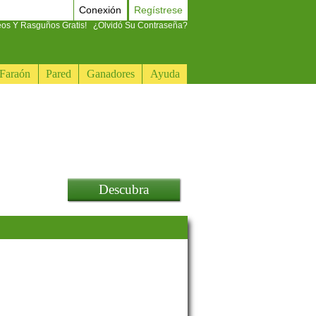
Conexión
Regístrese
eos Y Rasguños Gratis!
¿Olvidó Su Contraseña?
Faraón
Pared
Ganadores
Ayuda
Descubra