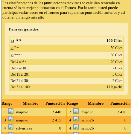
Las clasificaciones de las puntuaciones máximas se calculan teniendo en
cuenta sólo su mejor puntuación en el Torneo. Por lo tanto, usted puede
participar varias veces en el Torneo para superar su puntuación anterior y así
obtener un rango más alto
Para ser ganados:
1er:
100 Clics
El
2do:
50 Clics
El
tercero:
30 Clics
El
Del 4 al 6 :
20 Clics
Del 7 al 10..:
7 Clics
Del 11 al 20:
5 Clics
Del 21 al 50:
2 Clics
Del 51 al 100:
1 Haga clic
Rango
Miembro
Puntuación
Rango
Miembro
Puntuación
1
majovo
2 440
2
majovo
2 420
3
majovo
2 415
4
samp2b
0
4
silvasivae
0
4
samp2b
0