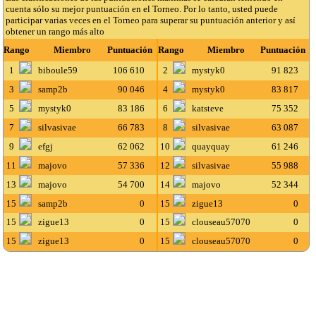
cuenta sólo su mejor puntuación en el Torneo. Por lo tanto, usted puede
participar varias veces en el Torneo para superar su puntuación anterior y así
obtener un rango más alto
Rango
Miembro
Puntuación
Rango
Miembro
Puntuación
1
biboule59
106 610
2
mystyk0
91 823
3
samp2b
90 046
4
mystyk0
83 817
5
mystyk0
83 186
6
katsteve
75 352
7
silvasivae
66 783
8
silvasivae
63 087
9
efgj
62 062
10
quayquay
61 246
11
majovo
57 336
12
silvasivae
55 988
13
majovo
54 700
14
majovo
52 344
15
samp2b
0
15
zigue13
0
15
zigue13
0
15
clouseau57070
0
15
zigue13
0
15
clouseau57070
0