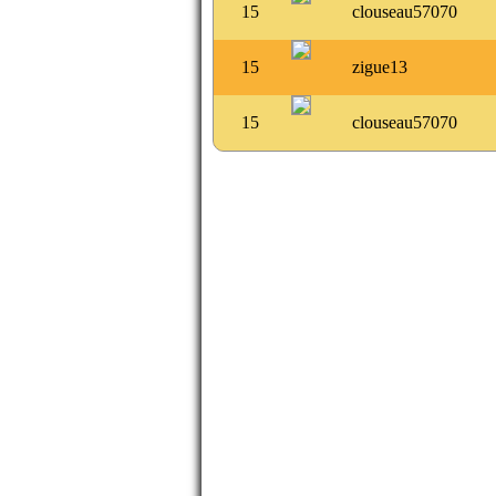
15
clouseau57070
15
zigue13
15
clouseau57070