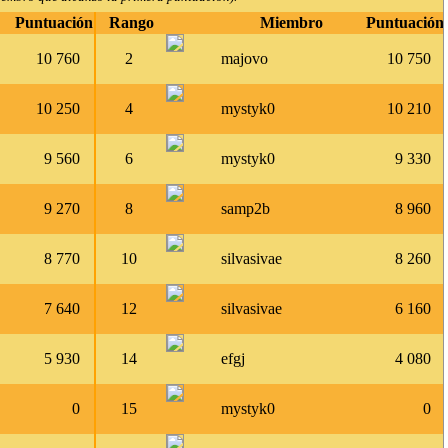
Puntuación
Rango
Miembro
Puntuación
10 760
2
majovo
10 750
10 250
4
mystyk0
10 210
9 560
6
mystyk0
9 330
9 270
8
samp2b
8 960
8 770
10
silvasivae
8 260
7 640
12
silvasivae
6 160
5 930
14
efgj
4 080
0
15
mystyk0
0