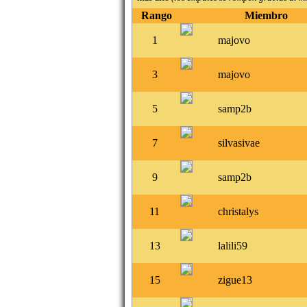
Rango
Miembro
1
majovo
3
majovo
5
samp2b
7
silvasivae
9
samp2b
11
christalys
13
lalili59
15
zigue13