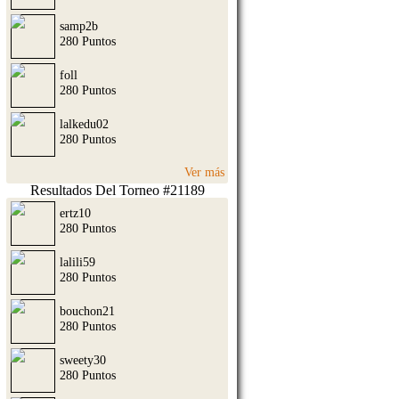
samp2b
280 Puntos
foll
280 Puntos
lalkedu02
280 Puntos
Ver más
Resultados Del Torneo #21189
ertz10
280 Puntos
lalili59
280 Puntos
bouchon21
280 Puntos
sweety30
280 Puntos