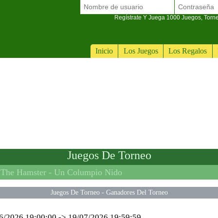
Regístrate Y Juega 1000 Juegos, Torn
Inicio
Los Juegos
Los Regalos
Juegos De Torneo
 The Hamster -
Un Columpio Nido
Juegos De Torneo
-
Ganadores Del Torneo
6/2026 19:00:00
->
19/07/2026 19:59:59