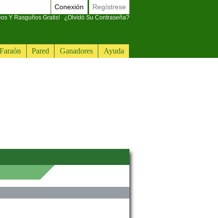
Conexión
Regístrese
eos Y Rasguños Gratis!
¿Olvidó Su Contraseña?
Faraón
Pared
Ganadores
Ayuda