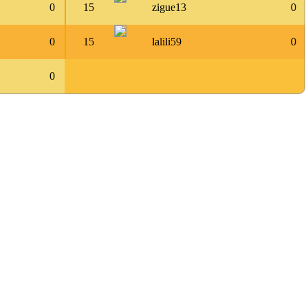
0
15
zigue13
0
0
15
lalili59
0
0