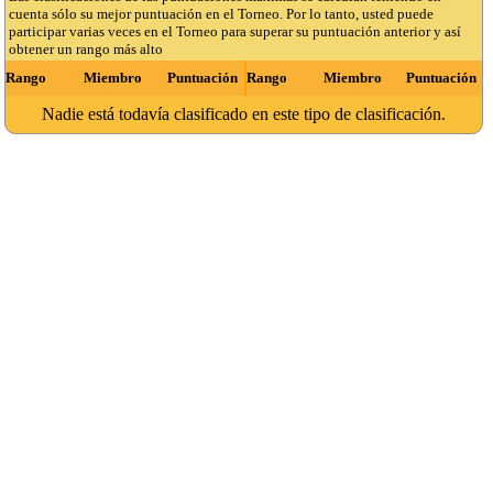
cuenta sólo su mejor puntuación en el Torneo. Por lo tanto, usted puede
participar varias veces en el Torneo para superar su puntuación anterior y así
obtener un rango más alto
Rango
Miembro
Puntuación
Rango
Miembro
Puntuación
Nadie está todavía clasificado en este tipo de clasificación.