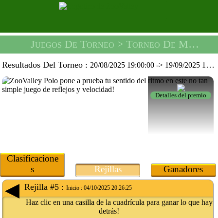
Juegos De Torneo
> Torneo De Música De Batalla -
Resultados Del Torneo :
20/08/2025 19:00:00
->
19/09/2025 19:59:59
Detalles del premio
Clasificacione
s
Rejillas
Ganadores
Rejilla #5 :
Inicio :
04/10/2025 20:26:25
Haz clic en una casilla de la cuadrícula para ganar lo que hay
detrás!