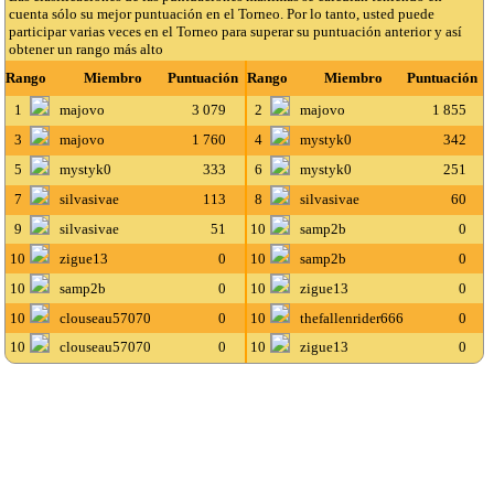
cuenta sólo su mejor puntuación en el Torneo. Por lo tanto, usted puede
participar varias veces en el Torneo para superar su puntuación anterior y así
obtener un rango más alto
Rango
Miembro
Puntuación
Rango
Miembro
Puntuación
1
majovo
3 079
2
majovo
1 855
3
majovo
1 760
4
mystyk0
342
5
mystyk0
333
6
mystyk0
251
7
silvasivae
113
8
silvasivae
60
9
silvasivae
51
10
samp2b
0
10
zigue13
0
10
samp2b
0
10
samp2b
0
10
zigue13
0
10
clouseau57070
0
10
thefallenrider666
0
10
clouseau57070
0
10
zigue13
0