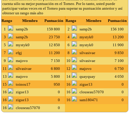
cuenta sólo su mejor puntuación en el Torneo. Por lo tanto, usted puede
participar varias veces en el Torneo para superar su puntuación anterior y así
obtener un rango más alto
Rango
Miembro
Puntuación
Rango
Miembro
Puntuación
1
samp2b
159 800
2
samp2b
156 100
3
samp2b
23 750
4
mystyk0
13 200
5
mystyk0
12 850
6
mystyk0
11 900
7
efgj
11 200
8
silvasivae
9 850
9
majovo
7 150
10
silvasivae
7 100
11
silvasivae
6 800
12
majovo
6 750
13
majovo
5 800
14
quayquay
4 050
15
toinou17
950
16
zigue13
0
16
zigue13
0
16
clouseau57070
0
16
zigue13
0
16
sam180471
0
16
clouseau57070
0