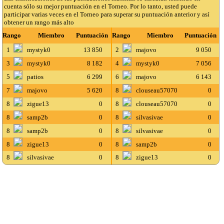
cuenta sólo su mejor puntuación en el Torneo. Por lo tanto, usted puede
participar varias veces en el Torneo para superar su puntuación anterior y así
obtener un rango más alto
Rango
Miembro
Puntuación
Rango
Miembro
Puntuación
1
mystyk0
13 850
2
majovo
9 050
3
mystyk0
8 182
4
mystyk0
7 056
5
patios
6 299
6
majovo
6 143
7
majovo
5 620
8
clouseau57070
0
8
zigue13
0
8
clouseau57070
0
8
samp2b
0
8
silvasivae
0
8
samp2b
0
8
silvasivae
0
8
zigue13
0
8
samp2b
0
8
silvasivae
0
8
zigue13
0