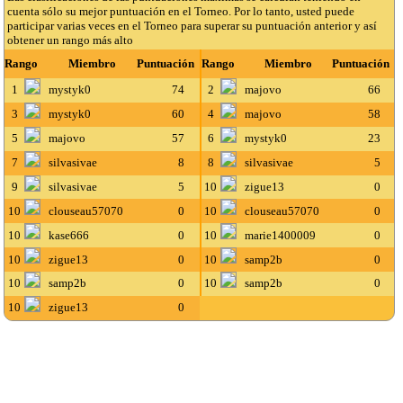
cuenta sólo su mejor puntuación en el Torneo. Por lo tanto, usted puede
participar varias veces en el Torneo para superar su puntuación anterior y así
obtener un rango más alto
Rango
Miembro
Puntuación
Rango
Miembro
Puntuación
1
mystyk0
74
2
majovo
66
3
mystyk0
60
4
majovo
58
5
majovo
57
6
mystyk0
23
7
silvasivae
8
8
silvasivae
5
9
silvasivae
5
10
zigue13
0
10
clouseau57070
0
10
clouseau57070
0
10
kase666
0
10
marie1400009
0
10
zigue13
0
10
samp2b
0
10
samp2b
0
10
samp2b
0
10
zigue13
0