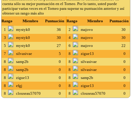
cuenta sólo su mejor puntuación en el Torneo. Por lo tanto, usted puede
participar varias veces en el Torneo para superar su puntuación anterior y así
obtener un rango más alto
Rango
Miembro
Puntuación
Rango
Miembro
Puntuación
1
mystyk0
36
2
majovo
30
3
mystyk0
30
4
majovo
30
5
mystyk0
27
6
majovo
22
7
silvasivae
5
8
zigue13
0
8
samp2b
0
8
silvasivae
0
8
samp2b
0
8
silvasivae
0
8
zigue13
0
8
samp2b
0
8
efgj
0
8
zigue13
0
8
clouseau57070
0
8
clouseau57070
0