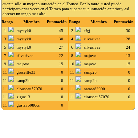
cuenta sólo su mejor puntuación en el Torneo. Por lo tanto, usted puede
participar varias veces en el Torneo para superar su puntuación anterior y así
obtener un rango más alto
Rango
Miembro
Puntuación
Rango
Miembro
Puntuación
1
mystyk0
45
2
efgj
30
3
mystyk0
30
4
silvasivae
28
5
mystyk0
27
6
silvasivae
24
7
silvasivae
22
8
majovo
15
9
majovo
15
10
majovo
15
11
groseille33
0
11
samp2b
0
11
samp2b
0
11
samp2b
0
11
clouseau57070
0
11
natasa83990
0
11
zigue13
0
11
clouseau57070
0
11
gustavo086cs
0