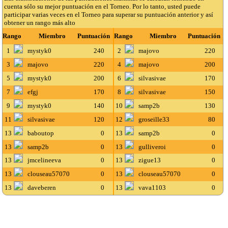
cuenta sólo su mejor puntuación en el Torneo. Por lo tanto, usted puede
participar varias veces en el Torneo para superar su puntuación anterior y así
obtener un rango más alto
Rango
Miembro
Puntuación
Rango
Miembro
Puntuación
1
mystyk0
240
2
majovo
220
3
majovo
220
4
majovo
200
5
mystyk0
200
6
silvasivae
170
7
efgj
170
8
silvasivae
150
9
mystyk0
140
10
samp2b
130
11
silvasivae
120
12
groseille33
80
13
baboutop
0
13
samp2b
0
13
samp2b
0
13
gulliveroi
0
13
jmcelineeva
0
13
zigue13
0
13
clouseau57070
0
13
clouseau57070
0
13
daveberen
0
13
vava1103
0