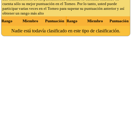
cuenta sólo su mejor puntuación en el Torneo. Por lo tanto, usted puede
participar varias veces en el Torneo para superar su puntuación anterior y así
obtener un rango más alto
Rango
Miembro
Puntuación
Rango
Miembro
Puntuación
Nadie está todavía clasificado en este tipo de clasificación.