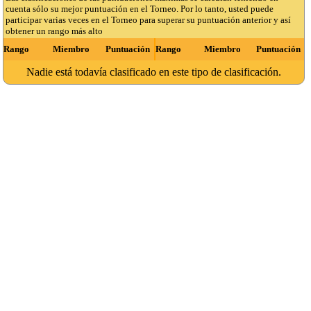
cuenta sólo su mejor puntuación en el Torneo. Por lo tanto, usted puede
participar varias veces en el Torneo para superar su puntuación anterior y así
obtener un rango más alto
Rango
Miembro
Puntuación
Rango
Miembro
Puntuación
Nadie está todavía clasificado en este tipo de clasificación.